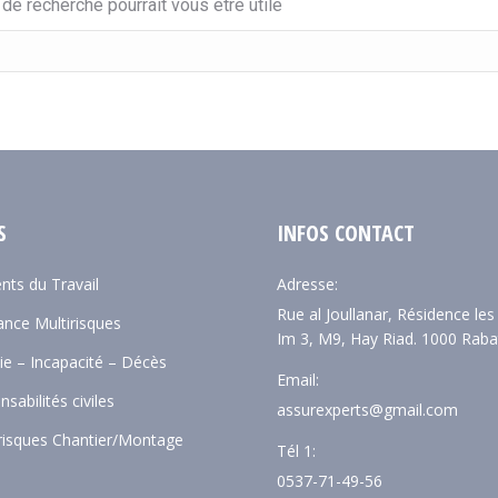
e recherche pourrait vous être utile
S
INFOS CONTACT
nts du Travail
Adresse:
Rue al Joullanar, Résidence le
ance Multirisques
Im 3, M9, Hay Riad. 1000 Raba
ie – Incapacité – Décès
Email:
sabilités civiles
assurexperts@gmail.com
risques Chantier/Montage
Tél 1:
0537-71-49-56